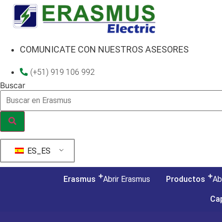
Ir
al
contenido
COMUNICATE CON NUESTROS ASESORES
(+51) 919 106 992
Buscar
ES_ES
Erasmus
Abrir Erasmus
Productos
Ab
Ca