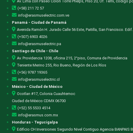
Av. Lima con Paseo Colon Torre Phelps, Piso 20, Of. Temi, código po
(+58) 211 72 57
info@erasmuselectric.com.ve
Panamá - Ciudad de Panamá
Avenida Ramón H. Jurado Calle 56 Este, Paitilla, San Francisco. Edif. P
(+507) 6903 4026
info@erasmuselectric.pa
Santiago de Chile - Chile
Av. Providencia 1208, oficina 215, 2°piso, Comuna de Providencia
Teniente Merino 255, Rio Bueno, Región de Los Ríos
(+56) 9787 19365
info@erasmuselectric.cl
México - Ciudad de México
Ocotlan #17, Colonia Cuauhtemoc
Ciudad de México CDMX 06700
(+52) 55 5533 4514
info@erasmus.com.mx
Honduras - Tegucigalpa
Edificio CH Inversiones Segundo Nivel Contiguo Agencia BANPAIS B