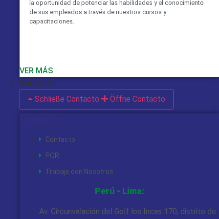
la oportunidad de potenciar las habilidades y el conocimiento
de sus empleados a través de nuestros cursos y
capacitaciones.
VER MÁS
Contacto
Schließe Contacto
Öffne Contacto
Contacto
Contacto
PQR
Trabaje con Nosotros
Perú - Lima:
Av. Circunvalación del Golf los Incas 170, distrito de