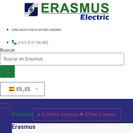
Ir
al
contenido
COMUNICATE CON NUESTROS ASESORES
(+51) 919 106 992
Buscar
ES_ES
Erasmus
Schließe Erasmus
Öffne Erasmus
Erasmus