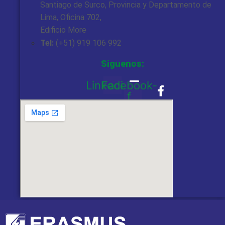
Santiago de Surco, Provincia y Departamento de
Lima, Oficina 702,
Edificio More
Tel:
(+51) 919 106 992
Siguenos:
Linkedin
Facebook-
f