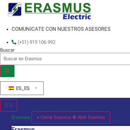
Ir
al
contenido
COMUNICATE CON NUESTROS ASESORES
(+51) 919 106 992
Buscar
ES_ES
Erasmus
Cerrar Erasmus
Abrir Erasmus
Erasmus