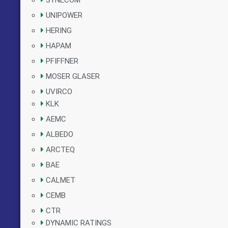
SYNECOM
UNIPOWER
HERING
HAPAM
PFIFFNER
MOSER GLASER
UVIRCO
KLK
AEMC
ALBEDO
ARCTEQ
BAE
CALMET
CEMB
CTR
DYNAMIC RATINGS