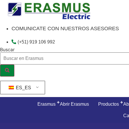
Ir
al
contenido
COMUNICATE CON NUESTROS ASESORES
(+51) 919 106 992
Buscar
ES_ES
Erasmus
Abrir Erasmus
Productos
Ab
Ca