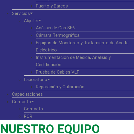
Puerto y Barcos
Servicios
Alquiler
Análisis de Gas SF6
Cámara Termográfica
Equipos de Monitoreo y Tratamiento de Aceite
Dieléctrico
Instrumentación de Medida, Análisis y
Certificación
Prueba de Cables VLF
Laboratorio
Reparación y Calibración
Capacitaciones
Contacto
Contacto
PQR
NUESTRO EQUIPO