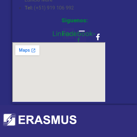
Tel:
(+51) 919 106 992
Siguenos:
Linkedin
Facebook-
f