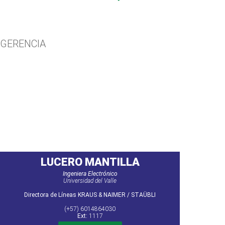
GERENCIA
LUCERO MANTILLA
Ingeniera Electrónico
Universidad del Valle
Directora de Líneas KRAUS & NAIMER / STAÜBLI
(+57) 6014864030
Ext:
1117