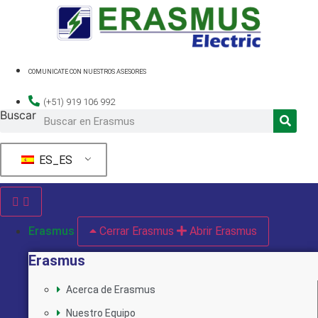
Ir
al
contenido
COMUNICATE CON NUESTROS ASESORES
(+51) 919 106 992
Buscar
ES_ES
Erasmus
Cerrar Erasmus
Abrir Erasmus
Erasmus
Acerca de Erasmus
Nuestro Equipo