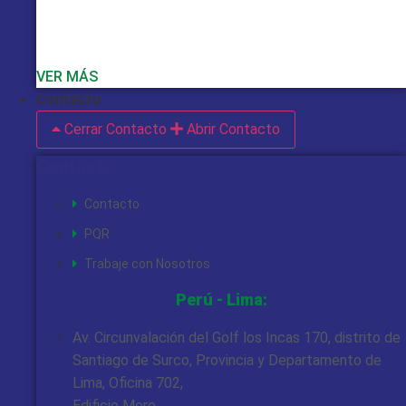
VER MÁS
Contacto
Cerrar Contacto
Abrir Contacto
Contacto
Contacto
PQR
Trabaje con Nosotros
Perú - Lima:
Av. Circunvalación del Golf los Incas 170, distrito de
Santiago de Surco, Provincia y Departamento de
Lima, Oficina 702,
Edificio More