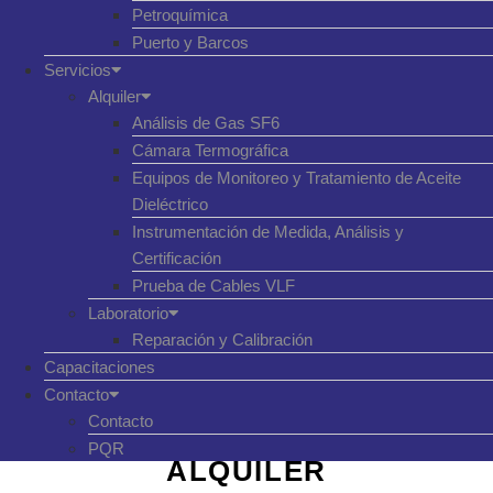
Petroquímica
Puerto y Barcos
Servicios
Alquiler
Análisis de Gas SF6
Cámara Termográfica
Equipos de Monitoreo y Tratamiento de Aceite
Dieléctrico
Instrumentación de Medida, Análisis y
Certificación
Prueba de Cables VLF
Laboratorio
Reparación y Calibración
Capacitaciones
Contacto
Contacto
PQR
ALQUILER