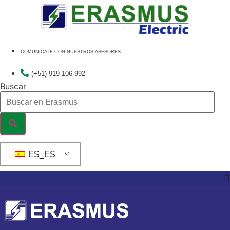
Ir
al
contenido
COMUNICATE CON NUESTROS ASESORES
(+51) 919 106 992
Buscar
ES_ES