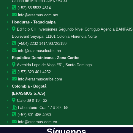
Ciudad de México CDMX 06700
(+52) 55 5533 4514
info@erasmus.com.mx
Honduras - Tegucigalpa
Edificio CH Inversiones Segundo Nivel Contiguo Agencia BANPAIS
Boulevard Suyapa, 11101 Colonia Florencia Norte
(+504) 2232-1414/9372/3199
info@erasmuselectric.hn
República Dominicana - Zona Caribe
Avenida Lope de Vega #61, Santo Domingo
(+57) 320 401 4252
info@erasmuscaribe.com
Colombia - Bogotá
(ERASMUS S.A.S)
Calle 39 # 19 - 32
Laboratorio: Cra. 17 # 39 - 58
(+57) 601 486 4030
info@erasmus.com.co
Síguenos