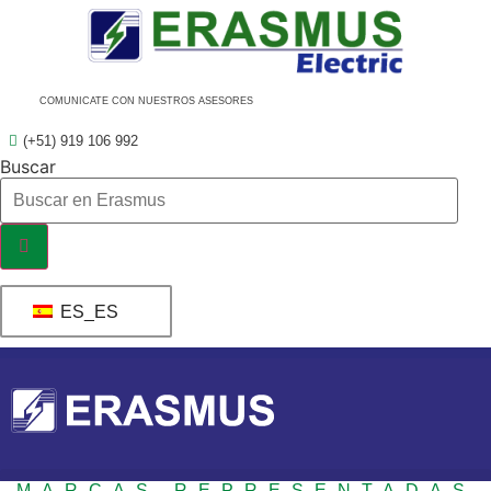
Ir
al
contenido
COMUNICATE CON NUESTROS ASESORES
(+51) 919 106 992
Buscar
ES_ES
MARCAS REPRESENTADAS