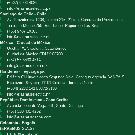
(+507) 6903 4026
info@erasmuselectric.pa
Santiago de Chile - Chile
Av. Providencia 1208, oficina 215, 2°piso, Comuna de Providencia
Teniente Merino 255, Rio Bueno, Región de Los Ríos
(+56) 9787 19365
info@erasmuselectric.cl
México - Ciudad de México
Ocotlan #17, Colonia Cuauhtemoc
Ciudad de México CDMX 06700
(+52) 55 5533 4514
info@erasmus.com.mx
Honduras - Tegucigalpa
Edificio CH Inversiones Segundo Nivel Contiguo Agencia BANPAIS
Boulevard Suyapa, 11101 Colonia Florencia Norte
(+504) 2232-1414/9372/3199
info@erasmuselectric.hn
República Dominicana - Zona Caribe
Avenida Lope de Vega #61, Santo Domingo
(+57) 320 401 4252
info@erasmuscaribe.com
Colombia - Bogotá
(ERASMUS S.A.S)
Calle 39 # 19 - 32