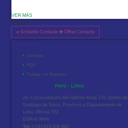
VER MÁS
Contacto
Schließe Contacto
Öffne Contacto
Contacto
Contacto
PQR
Trabaje con Nosotros
Perú - Lima:
Av. Circunvalación del Golf los Incas 170, distrito de
Santiago de Surco, Provincia y Departamento de
Lima, Oficina 702,
Edificio More
Tel:
(+51) 919 106 992