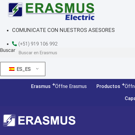
Ir
al
contenido
COMUNICATE CON NUESTROS ASESORES
(+51) 919 106 992
Buscar
ES_ES
Erasmus
Öffne Erasmus
Productos
Öffn
Capa