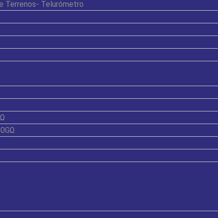
de Terrenos- Telurómetro
GΩ
100GΩ