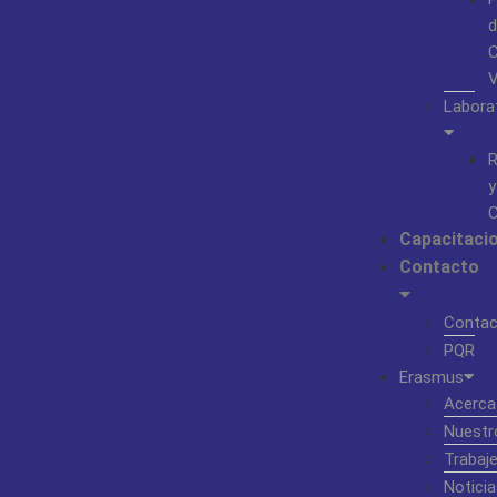
d
C
Labora
R
y
C
Capacitaci
Contacto
Contac
PQR
Erasmus
Acerca
Nuestr
Trabaj
Noticia