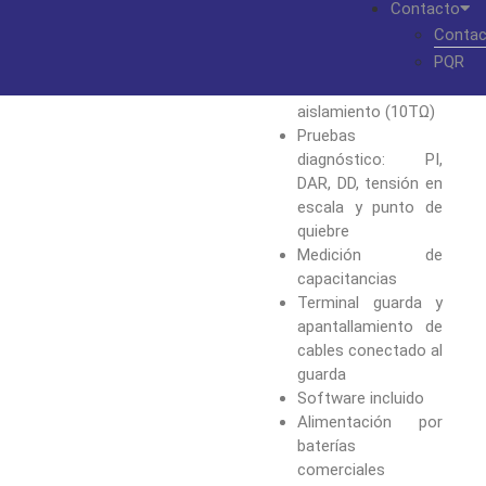
Contacto
vs tiempo mientras
Contac
realiza la prueba
PQR
Amplísimo rango de
medición de
aislamiento (10TΩ)
Pruebas
diagnóstico: PI,
DAR, DD, tensión en
escala y punto de
quiebre
Medición de
capacitancias
Terminal guarda y
apantallamiento de
cables conectado al
guarda
Software incluido
Alimentación por
baterías
comerciales